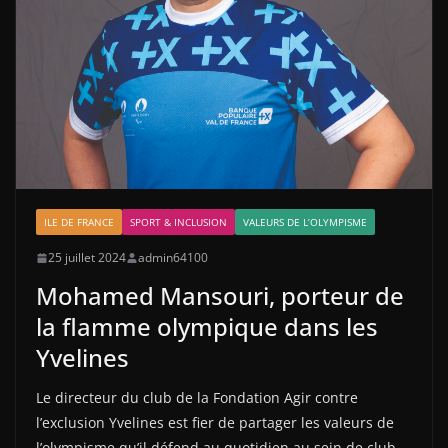
ILE DE FRANCE
SPORT & INCLUSION
VALEURS DE L’OLYMPISME
25 juillet 2024
admin64100
Mohamed Mansouri, porteur de
la flamme olympique dans les
Yvelines
Le directeur du club de la Fondation Agir contre
l’exclusion Yvelines est fier de partager les valeurs de
l’olympisme qu’il défend au quotidien au sein de club