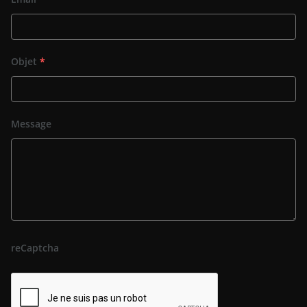
Objet
*
Message
reCaptcha