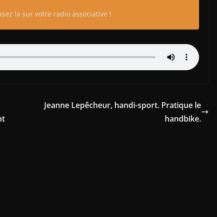
sez la sur votre radio associative !
Jeanne Lepêcheur, handi-sport. Pratique le
nt
handbike.