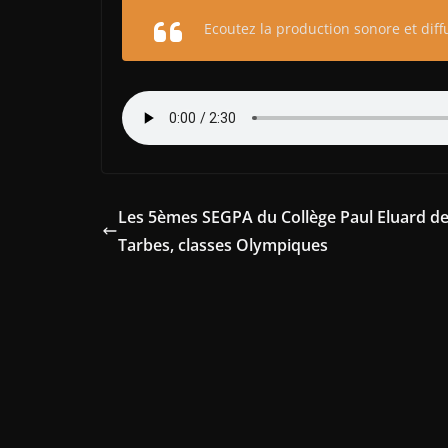
Ecoutez la production sonore et diffu
Les 5èmes SEGPA du Collège Paul Eluard d
Tarbes, classes Olympiques