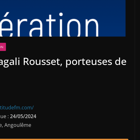
ON
agali Rousset, porteuses de
ttitudefm.com/
ue :
24/05/2024
ne, Angoulême